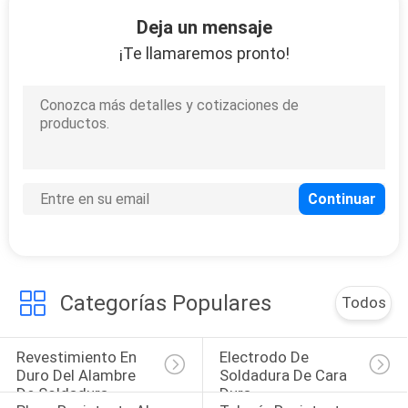
12
Deja un mensaje
Máquina de
¡Te llamaremos pronto!
soldadura digital
13
Máquina de
soldadura de cara
Categorías Populares
Todos
dura
Revestimiento En 
Electrodo De 
Duro Del Alambre 
Soldadura De Cara 
De Soldadura
Dura
11