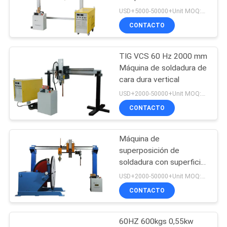
siderúrgica
USD+5000-50000+Unit MOQ:1 unidad
NOTICIAS
CONTACTO
33
Máquina de
TIG VCS 60 Hz 2000 mm
Máquina de soldadura de
soldadura de
cara dura vertical
revestimiento
USD+2000-50000+Unit MOQ:1 unidad
CONTACTO
Máquina de
28
superposición de
Máquina de
soldadura con superficie
dura de 800 mm 600 kg
USD+2000-50000+Unit MOQ:1 unidad
soldadura de
0,55 kW
CONTACTO
recubrimiento
60HZ 600kgs 0,55kw