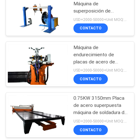
Máquina de
superposición de
26
soldadura vertical con
USD+2000-50000+Unit MOQ:1 unidad
superficie dura
Soldadora
CONTACTO
automática
Máquina de
endurecimiento de
placas de acero de
recubrimiento resistente
USD+2000-50000+Unit MOQ:1 unidad
al desgaste
CONTACTO
21
Máquina de
0.75KW 3150mm Placa
de acero superpuesta
revestimiento de
máquina de soldadura de
tuberías
cara dura
USD+2000-50000+Unit MOQ:1 unidad
CONTACTO