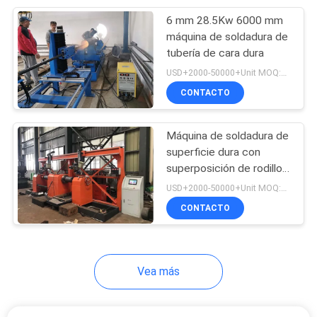
6 mm 28.5Kw 6000 mm
9
máquina de soldadura de
Máquina de
tubería de cara dura
USD+2000-50000+Unit MOQ:1 unidad
medición
CONTACTO
Máquina de soldadura de
superficie dura con
superposición de rodillos
9
de 750A 1500kg 400mm
USD+2000-50000+Unit MOQ:1 unidad
Máquina de
CONTACTO
soldadura de
pórtico
Vea más