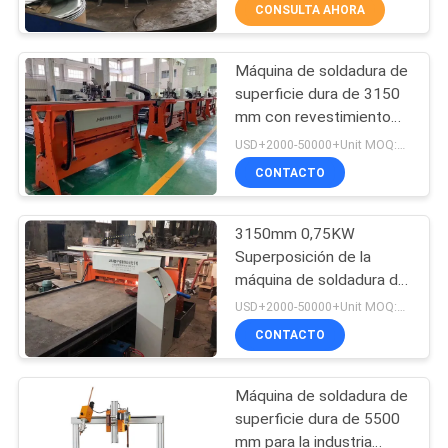
CONSULTA AHORA
CONTROL
Máquina de soldadura de
DE
4
superficie dura de 3150
CALIDAD
mm con revestimiento
placa resistente al
de aleación 0.75KW
USD+2000-50000+Unit MOQ:1 unidad
desgaste
ÉNTRENOS
CONTACTO
EN
3150mm 0,75KW
CONTACTO
Superposición de la
CON
máquina de soldadura de
0
cara dura
USD+2000-50000+Unit MOQ:1 unidad
Tubería resistente al
CONTACTO
PIDA
UNA
desgaste
Máquina de soldadura de
CITA
superficie dura de 5500
mm para la industria