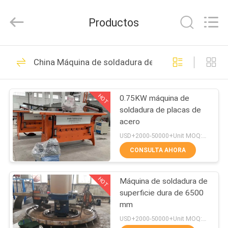
de
placas
de
Productos
acero
Proveedor.
Copyright
©
2020
HOGAR
57
-
2025
China Máquina de soldadura de cara dura
claddingweldingmachine.com.
Revestimiento en
All
Rights
PRODUCTOS
Reserved.
duro del alambre de
Developed
HOT
0.75KW máquina de
by
ECER
soldadura de placas de
soldadura
SOBRE
acero
NOSOTROS
USD+2000-50000+Unit MOQ:1 unidad
CONSULTA AHORA
0
VIAJE
Electrodo de
HOT
Máquina de soldadura de
DE
superficie dura de 6500
LA
soldadura de cara
mm
FÁBRICA
USD+2000-50000+Unit MOQ:1 unidad
dura