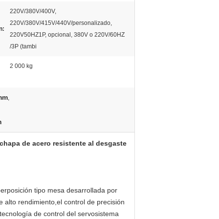
220V/380V/400V,
220V/380V/415V/440V/personalizado,
n:
220V50HZ1P, opcional, 380V o 220V/60HZ
/3P (tambi
2 000 kg
 mm
,
m
chapa de acero resistente al desgaste
rposición tipo mesa desarrollada por
 alto rendimiento,el control de precisión
tecnología de control del servosistema