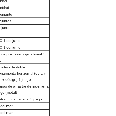
idad
nidad
onjunto
njuntos
njunto
 1 conjunto
 1 conjunto
 de precisión y guía lineal 1
o
ositivo de doble
onamiento horizontal (guía y
n + código) 1 juego
nas de arrastre de ingeniería
ego (metal)
strando la cadena 1 juego
 del mar
 del mar