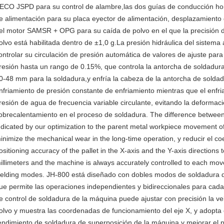
ECO JSPD para su control de alambre,las dos guías de conducción hor
e alimentación para su placa eyector de alimentación, desplazamiento 
el motor SAMSR + OPG para su caída de polvo en el que la precisión 
olvo está habilitada dentro de ±1,0 g.La presión hidráulica del sistema
ontrolar su circulación de presión automática de valores de ajuste para 
resión hasta un rango de 0.15%, que controla la antorcha de soldadur
0-48 mm para la soldadura,y enfría la cabeza de la antorcha de soldad
nfriamiento de presión constante de enfriamiento mientras que el enfri
resión de agua de frecuencia variable circulante, evitando la deformac
obrecalentamiento en el proceso de soldadura. The difference between
ndicated by our optimization to the parent metal workpiece movement o
inimize the mechanical wear in the long-time operation, y reducir el co
ositioning accuracy of the pallet in the X-axis and the Y-axis directions t
illimeters and the machine is always accurately controlled to each m
elding modes. JH-800 está diseñado con dobles modos de soldadura d
ue permite las operaciones independientes y bidireccionales para c
e control de soldadura de la máquina puede ajustar con precisión la vel
olvo y muestra las coordenadas de funcionamiento del eje X, y adopta e
endimiento de soldadura de superposición de la máquina y mejorar el pro