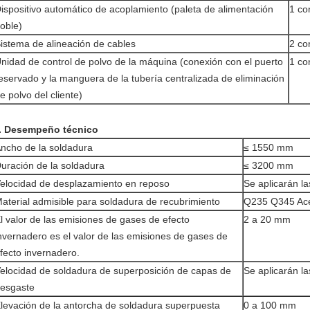
ispositivo automático de acoplamiento (paleta de alimentación
1 co
oble)
istema de alineación de cables
2 co
nidad de control de polvo de la máquina (conexión con el puerto
1 co
eservado y la manguera de la tubería centralizada de eliminación
e polvo del cliente)
. Desempeño técnico
ncho de la soldadura
≤ 1550 mm
uración de la soldadura
≤ 3200 mm
elocidad de desplazamiento en reposo
Se aplicarán l
aterial admisible para soldadura de recubrimiento
Q235 Q345 Ace
l valor de las emisiones de gases de efecto
2 a 20 mm
nvernadero es el valor de las emisiones de gases de
fecto invernadero.
elocidad de soldadura de superposición de capas de
Se aplicarán l
esgaste
levación de la antorcha de soldadura superpuesta
0 a 100 mm