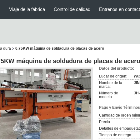
s
Viaje de la fábrica
Control de calidad
Éntrenos en contac
a dura
0.75KW máquina de soldadura de placas de acero
75KW máquina de soldadura de placas de acer
Datos del producto:
Lugar de origen:
Wux
Nombre de la
JI
marca:
Número de
JH
modelo:
Pago y Envío Términos
Cantidad de orden míni
Precio:
Detalles de empaqueta
Tiempo de entrega: