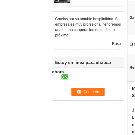
Gar
Gracias por su amable hospitalidad. Su
empresa es muy profesional, tendremos
una buena cooperación en un futuro
próximo.
—— Rose
El 
Estoy en línea para chatear
Res
ahora
M
S
1
L
n
d