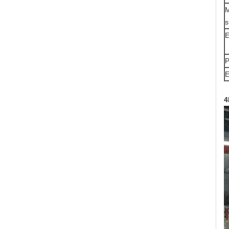
M
s
E
P
E
4