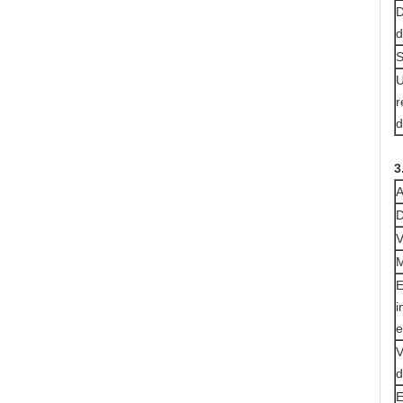
D
d
S
U
r
d
3
A
D
V
M
E
i
e
V
d
E