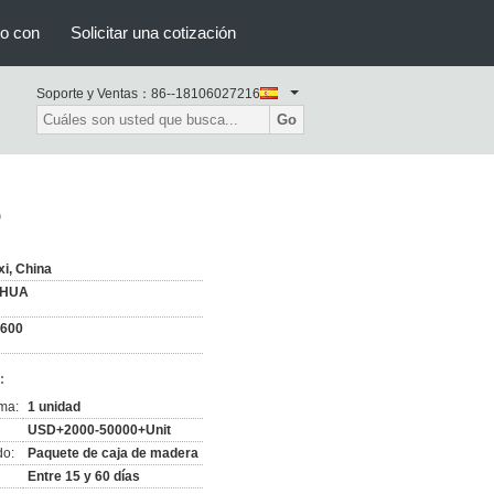
to con
Solicitar una cotización
Soporte y Ventas：
86--18106027216
Go
o
i, China
NHUA
-600
:
ma:
1 unidad
USD+2000-50000+Unit
do:
Paquete de caja de madera
Entre 15 y 60 días