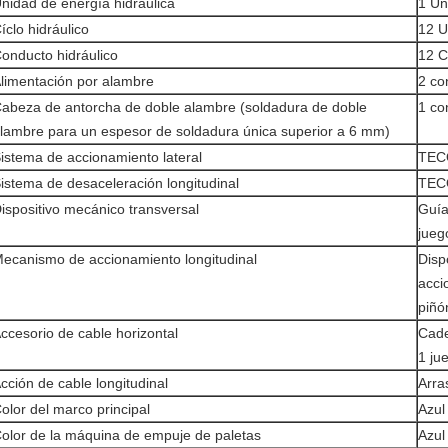
nidad de energía hidráulica
1 Un
íclo hidráulico
12 U
onducto hidráulico
12 C
limentación por alambre
2 co
abeza de antorcha de doble alambre (soldadura de doble
1 co
lambre para un espesor de soldadura única superior a 6 mm)
istema de accionamiento lateral
TECO
istema de desaceleración longitudinal
TECO
ispositivo mecánico transversal
Guía
jueg
ecanismo de accionamiento longitudinal
Disp
acci
piñó
ccesorio de cable horizontal
Cade
1 ju
cción de cable longitudinal
Arra
olor del marco principal
Azul
olor de la máquina de empuje de paletas
Azul