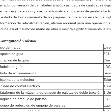
errado, conversión de cantidades analógicas, datos de cantidades digit
recuencia y detección y alarma automática.2 pulgadas de pantalla táctil
l estado de funcionamiento de las páginas de operación en chino e ing
nformación de retroalimentación, alarma anormal para una operación au
educe así el insumo de mano de obra y mejora significativamente la efi
Configuración básica
ipo de marco
En e
spacio de guía
591
uración de la guía
Con 
odelo de guía
LDG
odo de accionamiento
Serv
istema de la máquina
Taia
nidad de control eléctrico
1 ju
lataforma de la máquina de empuje de paletas de doble tracción
1 Un
áquina de empuje de paletas
0.7
quipo de reducción de empuje de paletas
Equi