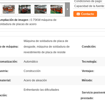
Condiciones de pago:
Capacidad de la fuente:
Contacto
Ampliación de imagen :
0.75KW máquina de
oldadura de placas de acero
Máquina de soldadura de placa de
po de máquina:
desgaste, máquina de soldadura de
Condición:
revestimiento de placa de resiste
tomatización:
Automático
Tecnología:
ustria:
Construcción
Ventajas:
material:
Acero de aleación
Método:
Enfrentando las dificultades
Servicio postven
nción:
prestado: