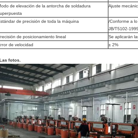
odo de elevación de la antorcha de soldadura
Ajuste mecáni
uperpuesta
stándar de precisión de toda la máquina
/Conforme a lo
JB/T5102-199
recisión de posicionamiento lineal
Se aplicarán l
rror de velocidad
± 2%
Las fotos.