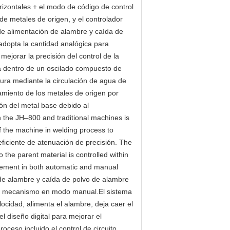
izontales + el modo de código de control
de metales de origen, y el controlador
de alimentación de alambre y caída de
 adopta la cantidad analógica para
mejorar la precisión del control de la
a dentro de un oscilado compuesto de
ura mediante la circulación de agua de
amiento de los metales de origen por
ión del metal base debido al
 the JH–800 and traditional machines is
f the machine in welding process to
eficiente de atenuación de precisión. The
o the parent material is controlled within
ovement in both automatic and manual
e alambre y caída de polvo de alambre
ada mecanismo en modo manual.El sistema
ocidad, alimenta el alambre, deja caer el
l diseño digital para mejorar el
ceso,incluido el control de circuito