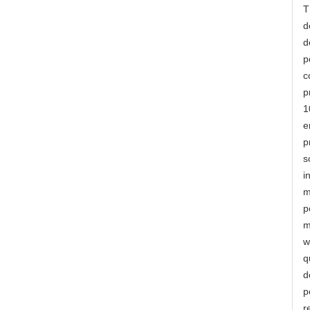
T
d
d
p
c
p
1
e
p
s
i
m
p
m
w
q
d
p
r