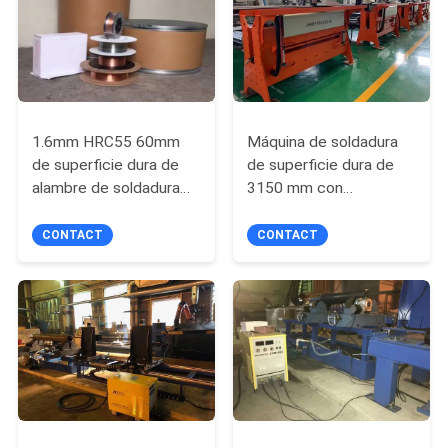
CITA
MAPA
DEL
1.6mm HRC55 60mm
Máquina de soldadura
SITIO
de superficie dura de
de superficie dura de
alambre de soldadura
3150 mm con
de núcleo
revestimiento de
PRIVACY
aleación 0.75KW
CONTACT
CONTACT
POLICY