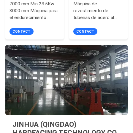
7000 mm Min 28.5Kw
Máquina de
8000 mm Máquina para
revestimiento de
el endurecimiento
tuberías de acero al
interno del tubo
carbono 28.5Kw
6000mm
CONTACT
CONTACT
JINHUA (QINGDAO)
HARDFACING TECHNOLOGY CO.,