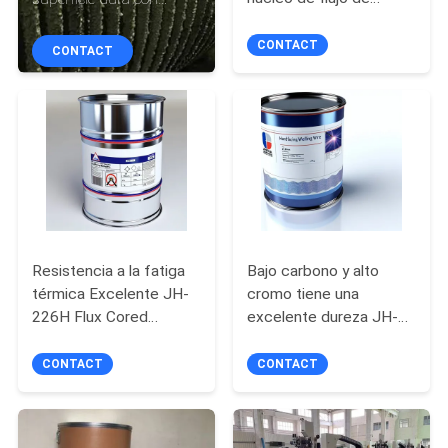
soldadura de cara dura
rodillo de molienda de
CONTROL
para molino de materias
azúcar de 2000 mm de
CONTACT
CONTACT
primas, molino de
longitud
DE
escoria
CALIDAD
ÉNTRENOS
EN
CONTACTO
Resistencia a la fatiga
Bajo carbono y alto
CON
térmica Excelente JH-
cromo tiene una
226H Flux Cored
excelente dureza JH-
NOTICIAS
Hardfacing Saldado de
242 Flux Core
alambre
Hardfacing Welding
CONTACT
CONTACT
Wire
PIDA
UNA