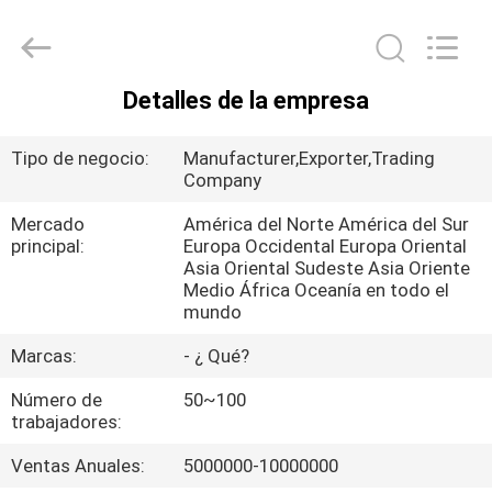
soldadura
de
cara
dura
Proveedor.
Copyright
©
Detalles de la empresa
2020
HOGAR
-
2025
claddingweldingmachine.com.
Tipo de negocio:
Manufacturer,Exporter,Trading
All
Rights
PRODUCTOS
Company
Reserved.
Developed
by
Mercado
América del Norte América del Sur
ECER
principal:
Europa Occidental Europa Oriental
SOBRE
Asia Oriental Sudeste Asia Oriente
NOSOTROS
Medio África Oceanía en todo el
mundo
Marcas:
- ¿ Qué?
VIAJE
DE
Número de
50~100
trabajadores:
LA
Ventas Anuales:
5000000-10000000
FÁBRICA