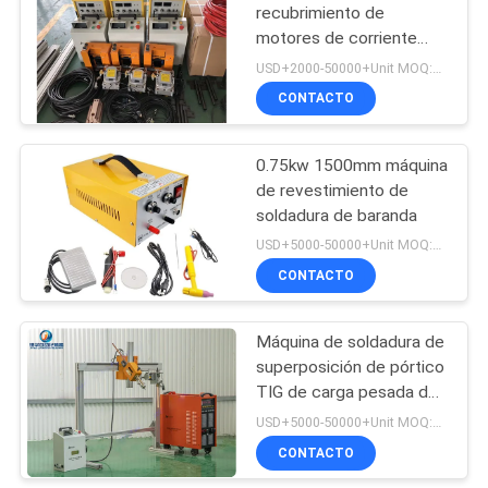
recubrimiento de
motores de corriente
26
continua ISO900 para
USD+2000-50000+Unit MOQ:1 unidad
industrias siderúrgicas
Soldadora
CONTACTO
automática
0.75kw 1500mm máquina
de revestimiento de
soldadura de baranda
USD+5000-50000+Unit MOQ:1 unidad
CONTACTO
21
Máquina de
Máquina de soldadura de
superposición de pórtico
revestimiento de
TIG de carga pesada de
tuberías
2000 mm 60 Hz
USD+5000-50000+Unit MOQ:1 unidad
CONTACTO