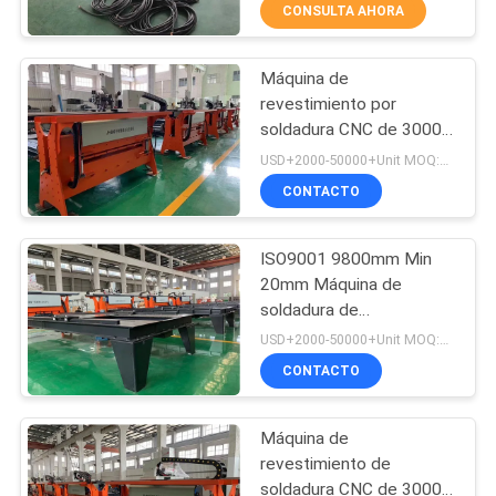
CONSULTA AHORA
CONTROL
Máquina de
DE
4
revestimiento por
CALIDAD
soldadura CNC de 3000
placa resistente al
mm SAW MAG
USD+2000-50000+Unit MOQ:1 unidad
desgaste
ÉNTRENOS
CONTACTO
EN
ISO9001 9800mm Min
CONTACTO
20mm Máquina de
CON
soldadura de
0
recubrimiento de mesa
USD+2000-50000+Unit MOQ:1 unidad
Tubería resistente al
CONTACTO
PIDA
UNA
desgaste
Máquina de
CITA
revestimiento de
soldadura CNC de 3000