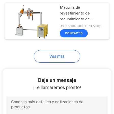
Máquina de
9
revestimiento de
Máquina de
recubrimiento de
soldadura de 2000 mm
USD+5000-50000+Unit MOQ:1 unidad
medición
resistente al desgaste
CONTACTO
0,75kw
Vea más
9
Máquina de
Deja un mensaje
soldadura de
¡Te llamaremos pronto!
pórtico