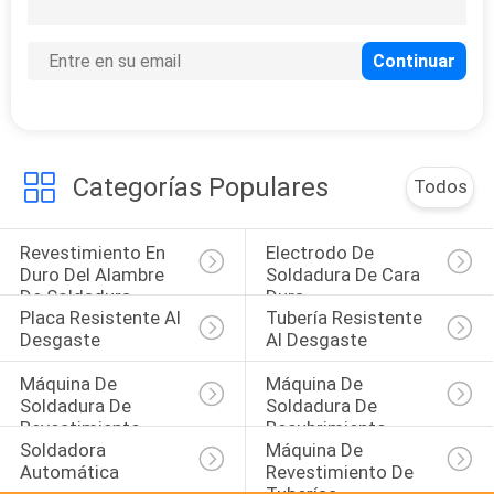
12
Máquina de
soldadura digital
Categorías Populares
Todos
Revestimiento En 
Electrodo De 
13
Duro Del Alambre 
Soldadura De Cara 
Máquina de
De Soldadura
Dura
Placa Resistente Al 
Tubería Resistente 
soldadura de cara
Desgaste
Al Desgaste
dura
Máquina De 
Máquina De 
Soldadura De 
Soldadura De 
Revestimiento
Recubrimiento
Soldadora 
Máquina De 
Automática
Revestimiento De 
11
Tuberías