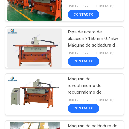
mm de SAW MAG
USD+2000-50000+Unit MOQ:1 unidad
NOTICIAS
CONTACTO
33
Máquina de
Pipa de acero de
aleación 3150mm 0,75kw
soldadura de
Máquina de soldadura de
superposición de mesa
revestimiento
USD+2000-50000+Unit MOQ:1 unidad
CONTACTO
Máquina de
28
revestimiento de
Máquina de
recubrimiento de
soldadura de superficie
USD+2000-50000+Unit MOQ:1 unidad
soldadura de
dura con placa de
CONTACTO
desgaste de 2000 kg
recubrimiento
Máquina de soldadura de