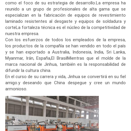
como el foco de su estrategia de desarrollo.La empresa ha
reunido a un grupo de profesionales de alta gama que se
CONTROL
especializan en la fabricación de equipos de revestimiento
laminado resistentes al desgaste y equipos de soldadura y
DE
corteLa fortaleza técnica es el núcleo de la competitividad de
CALIDAD
nuestra empresa.
Con los esfuerzos de todos los empleados de la empresa,
los productos de la compañía se han vendido en todo el país
ÉNTRENOS
y se han exportado a Australia, Indonesia, India, Sri Lanka,
Myanmar, Irán, España,El BrasilMientras que el molde de la
EN
marca nacional de Jinhua, también es la responsabilidad de
difundir la cultura china.
CONTACTO
En el curso de su carrera y vida, Jinhua se convertirá en su fiel
CON
amigo.y deseando que China despegue y cree un mundo
armonioso.
PIDA
UNA
CITA