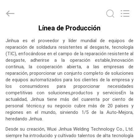
soldadura
de
cara
dura
Proveedor.
Copyright
©
Línea de Producción
2020
HOGAR
-
2025
Jinhua es el proveedor y líder mundial de equipos de
claddingweldingmachine.com.
All
reparación de soldadura resistentes al desgaste, tecnología
Rights
PRODUCTOS
Reserved.
(TIC), enfocándose en el campo de la reparación resistente al
Developed
desgaste, adherirse a la operación estable,Innovación
by
ECER
continua, la cooperación abierta, a las empresas de
SOBRE
reparación, proporcionar un conjunto completo de soluciones
de equipos automatizados para los clientes de la empresa y
NOSOTROS
los consumidores para proporcionar necesidades
competitivas con soluciones,productos y serviciosEn la
actualidad, Jinhua tiene más del cuarenta por ciento de
VIAJE
personal técnico,y su negocio cubre más de 20 países y
DE
regiones en el mundo, sirviendo 1/5 de la Auto-Mejora,
heredando Jinhua.
LA
Desde su creación, Wuxi Jinhua Welding Technology Co., Ltd.
FÁBRICA
siempre ha introducido y cultivado talentos de alta tecnología