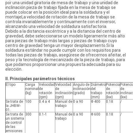
por una unidad giratoria de mesa de trabajo y una unidad de
inclinación.pieza de trabajo fijada en la mesa de trabajo se
puede colocar en la posición ideal para la soldadura y el
montajeLa velocidad de rotación de la mesa de trabajo se
controla invariablemente y continuamente con el inversor,
alcanzando una velocidad de soldadura satisfactoria.
Debido a la distancia excéntrica y a la distancia del centro de
gravedad, debe seleccionarse un modelo ligeramente más alto
para piezas de trabajo más largas y piezas de trabajo cuyo
centro de gravedad tenga un mayor desplazamiento.Si la
soldadura estándar no puede cumplir con los requisitos para
todas las piezas de trabajo, asegúrese de ofrecernos afeitar, el
peso y la tecnología de mecanizado de la pieza de trabajo, para
que podamos proporcionar una propuesta adecuada para su
elección.
II. Principales parámetros técnicos
El tipo
Carga
Velocidad
Velocidad
Ángulo de
Diámetro
Potencia
Potenci
nominal
de
de
inclinación
del
de
de
(kg)
rotación
inclinación
(grado)
trabajo
rotación
inclinac
(rpm)
(rpm)
(mm)
(kw)
(kw)
Se trata de
100
0.4 a 4
Manual de
0 a 90
Φ 400
0.18
/
la JHBW-
trabajo
01.
Se trata de
300
0.1-1
Manual de
0 a 90
Φ 600
0.18
/
un sistema
trabajo
de control
de las
emisiones