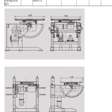
categoría
decir?2
M1