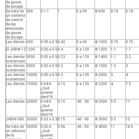
de gases
de escape.
Se trata de
300
0.1-1
1
0 a 90
Φ 600
0.18
0.18
un sistema
de control
de las
emisiones
de gases
de escape.
Las demás:
600
0.09 a 0.9
0.42
0 a 90
Φ 1000
0.75
0.75
El JHBW-12
1200
0.05 a 0.5
0.4
0 a 120
Φ 1200
1.1
1.1
Las demás
3000
0.05 a 0.5
0.23
0 a 135
Φ 1400
1.1
2.2
sustancias:
Las demás
5000
0.05 a 0.5
0.2
0 a 135
Φ 1500
1.5
3
sustancias
Las demás
10000
0.05 a 0.5
0.2
0 a 135
Φ 2000
3
4
sustancias:
Las demás:
15000
0.04-0.
0.15
0 a 135
Φ 2200
4
7.5
¿Qué
quieres
decir?4
Las demás:
20000
0.04-0.
0.15
-45 - 90
Φ 2500
5.5
11
¿Qué
quieres
decir?4
JHBW-300.
30000
0.03 a 0.3
0.15
-45 - 90
Φ 3000
5.5
15
Se trata de
50000
0.02-0.
0.06
-45 - 90
Φ 4000
11
18.5
un vehículo
¿Qué
de la
quieres