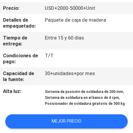
Precio:
USD+2000-50000+Unit
CONTROL
Detalles de
Paquete de caja de madera
DE
empaquetado:
CALIDAD
Tiempo de
Entre 15 y 60 días
entrega:
ÉNTRENOS
Condiciones de
T/T
pago:
EN
CONTACTO
Capacidad de
30+unidades+por mes
la fuente:
CON
Alta luz:
,
Sistema de posición de soldadura de 200 mm
,
Sistema de soldadura en el banco de 4 rpm
PIDA
Posicionador de soldadura giratorio de 300 kg
UNA
CITA
MEJOR PRECIO