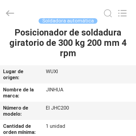
de
soldadura
de
200
mm
Soldadora automática
Proveedor.
Copyright
©
Posicionador de soldadura
HOGAR
2020
-
giratorio de 300 kg 200 mm 4
2025
claddingweldingmachine.com.
All
PRODUCTOS
rpm
Rights
Reserved.
Developed
by
ECER
SOBRE
Lugar de
WUXI
origen:
NOSOTROS
Nombre de la
JINHUA
marca:
VIAJE
Número de
El JHC200
DE
modelo:
LA
Cantidad de
1 unidad
FÁBRICA
orden mínima: