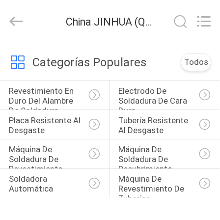
alambre
de
soldadura
China JINHUA (QINGDAO) HARDFACING TECHNOLOGY CO., LTD. compañía de noticias
de
superficie
Proveedor.
Copyright
©
HOGAR
2020
-
Categorías Populares
Todos
2025
claddingweldingmachine.com.
All
PRODUCTOS
Rights
Revestimiento En 
Electrodo De 
Reserved.
Developed
Duro Del Alambre 
Soldadura De Cara 
by
De Soldadura
Dura
ECER
SOBRE
Placa Resistente Al 
Tubería Resistente 
NOSOTROS
Desgaste
Al Desgaste
Máquina De 
Máquina De 
Soldadura De 
Soldadura De 
VIAJE
Revestimiento
Recubrimiento
DE
Soldadora 
Máquina De 
Automática
Revestimiento De 
LA
Tuberías
FÁBRICA