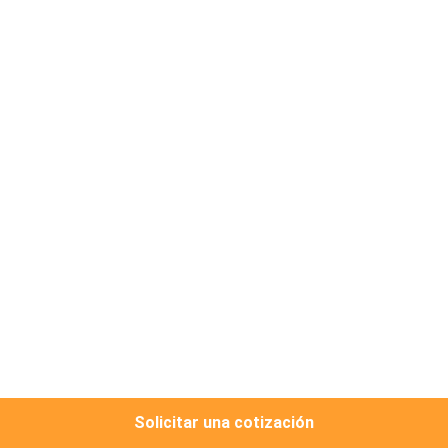
CONTROL
DE
CALIDAD
ÉNTRENOS
EN
CONTACTO
CON
PIDA
UNA
CITA
Solicitar una cotización