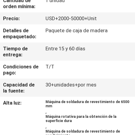
Cantidad de
1 unidad
orden mínima:
CONTROL
Precio:
USD+2000-50000+Unit
DE
Detalles de
Paquete de caja de madera
CALIDAD
empaquetado:
Tiempo de
Entre 15 y 60 días
ÉNTRENOS
entrega:
EN
Condiciones de
T/T
pago:
CONTACTO
CON
Capacidad de
30+unidades+por mes
la fuente:
PIDA
Alta luz:
Máquina de soldadura de revestimiento de 6500
mm
,
UNA
Máquina rotativa para la obtención de la
superficie dura
CITA
,
Máquina de soldadura de revestimiento de