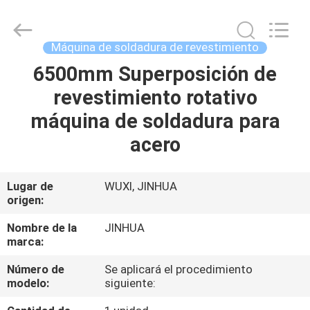
giratoria
de
75
kW
Proveedor.
Máquina de soldadura de revestimiento
Copyright
©
2020
6500mm Superposición de
HOGAR
-
2025
revestimiento rotativo
claddingweldingmachine.com.
All
Rights
PRODUCTOS
máquina de soldadura para
Reserved.
Developed
by
acero
ECER
SOBRE
NOSOTROS
Lugar de
WUXI, JINHUA
origen:
VIAJE
Nombre de la
JINHUA
marca:
DE
Número de
Se aplicará el procedimiento
LA
modelo:
siguiente:
FÁBRICA