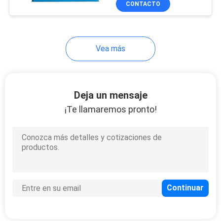
CONTACTO
12
Máquina de
soldadura digital
Vea más
Deja un mensaje
¡Te llamaremos pronto!
13
Máquina de
soldadura de cara
dura
11