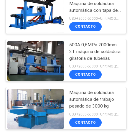
Máquina de soldadura
automática con tapa de
26
cilindro hidráulico
USD+2000-50000+Unit MOQ:1 unidad
Soldadora
CONTACTO
automática
500A 0,6MPa 2000mm
2T máquina de soldadura
giratoria de tuberías
USD+2000-50000+Unit MOQ:1 unidad
CONTACTO
21
Máquina de
Máquina de soldadura
automática de trabajo
revestimiento de
pesado de 3000 kg
tuberías
USD+2000-50000+Unit MOQ:1 unidad
CONTACTO