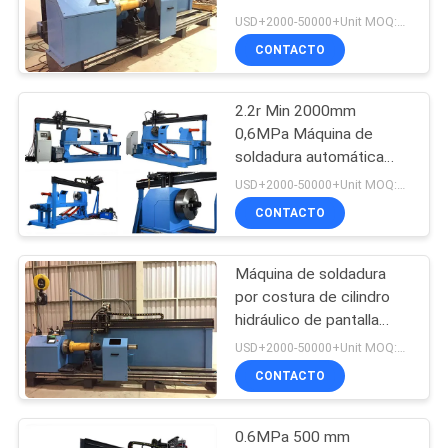
3000 mm
USD+2000-50000+Unit MOQ:1 unidad
NOTICIAS
CONTACTO
33
Máquina de
2.2r Min 2000mm
0,6MPa Máquina de
soldadura de
soldadura automática
para cilindros
revestimiento
USD+2000-50000+Unit MOQ:1 unidad
CONTACTO
Máquina de soldadura
28
por costura de cilindro
Máquina de
hidráulico de pantalla
táctil 500A 300mm
USD+2000-50000+Unit MOQ:1 unidad
soldadura de
CONTACTO
recubrimiento
0.6MPa 500 mm