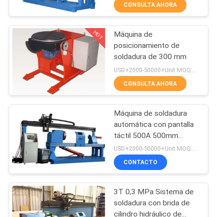
CONSULTA AHORA
CONTROL
HOT
Máquina de
DE
4
posicionamiento de
CALIDAD
soldadura de 300 mm
placa resistente al
USD+2000-50000+Unit MOQ:1 unidad
desgaste
ÉNTRENOS
CONSULTA AHORA
EN
Máquina de soldadura
CONTACTO
automática con pantalla
CON
táctil 500A 500mm
0
0.6MPa
USD+2000-50000+Unit MOQ:1 unidad
Tubería resistente al
CONTACTO
PIDA
UNA
desgaste
3T 0,3 MPa Sistema de
CITA
soldadura con brida de
cilindro hidráulico de