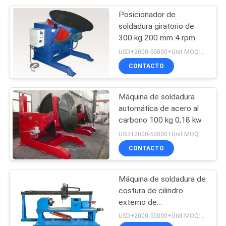
Posicionador de
9
soldadura giratorio de
Máquina de
300 kg 200 mm 4 rpm
USD+2000-50000+Unit MOQ:1 unidad
medición
CONTACTO
Máquina de soldadura
automática de acero al
carbono 100 kg 0,18 kw
9
USD+2000-50000+Unit MOQ:1 unidad
Máquina de
CONTACTO
soldadura de
Máquina de soldadura de
pórtico
costura de cilindro
externo de
circunferencia 2600mm
USD+2000-50000+Unit MOQ:1 unidad
5MPa