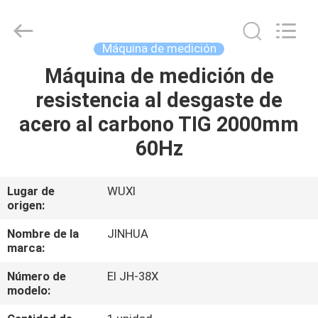
de
plasma
por
aire
Proveedor.
Máquina de medición
Copyright
©
2020
Máquina de medición de
HOGAR
-
2025
resistencia al desgaste de
claddingweldingmachine.com.
All
Rights
PRODUCTOS
acero al carbono TIG 2000mm
Reserved.
Developed
by
60Hz
ECER
SOBRE
NOSOTROS
Lugar de
WUXI
origen:
VIAJE
Nombre de la
JINHUA
marca:
DE
Número de
El JH-38X
LA
modelo:
FÁBRICA