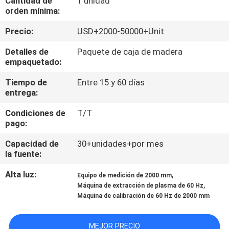
Cantidad de
1 unidad
orden mínima:
CONTROL
Precio:
USD+2000-50000+Unit
DE
Detalles de
Paquete de caja de madera
CALIDAD
empaquetado:
Tiempo de
Entre 15 y 60 días
ÉNTRENOS
entrega:
EN
Condiciones de
T/T
pago:
CONTACTO
CON
Capacidad de
30+unidades+por mes
la fuente:
PIDA
Alta luz:
,
Equipo de medición de 2000 mm
,
Máquina de extracción de plasma de 60 Hz
UNA
Máquina de calibración de 60 Hz de 2000 mm
CITA
MEJOR PRECIO