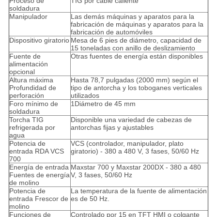
Proceso de
TIG por cable caliente
soldadura
Manipulador
Las demás máquinas y aparatos para la
fabricación de máquinas y aparatos para la
fabricación de automóviles
Dispositivo giratorio
Mesa de 6 pies de diámetro, capacidad de
15 toneladas con anillo de deslizamiento
Fuente de
Otras fuentes de energía están disponibles
alimentación
opcional
Altura máxima
Hasta 78,7 pulgadas (2000 mm) según el
Profundidad de
tipo de antorcha y los toboganes verticales
perforación
utilizados
Foro mínimo de
1Diámetro de 45 mm
soldadura
Torcha TIG
Disponible una variedad de cabezas de
refrigerada por
antorchas fijas y ajustables
agua
Potencia de
VCS (controlador, manipulador, plato
entrada RDA VCS
giratorio) - 380 a 480 V, 3 fases, 50/60 Hz
700
Energía de entrada
Maxstar 700 y Maxstar 200DX - 380 a 480
Fuentes de energía
V, 3 fases, 50/60 Hz
de molino
Potencia de
La temperatura de la fuente de alimentación
entrada Frescor de
es de 50 Hz.
molino
Funciones de
Controlado por 15 en TFT HMI o colgante