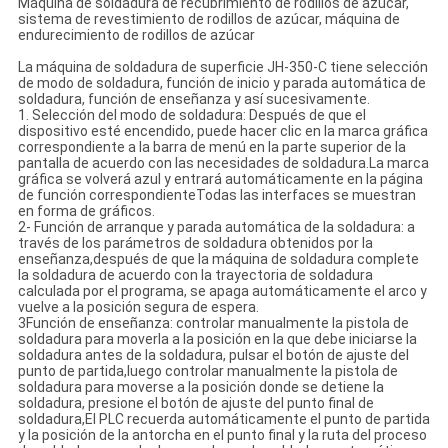
Máquina de soldadura de recubrimiento de rodillos de azúcar,
sistema de revestimiento de rodillos de azúcar, máquina de
endurecimiento de rodillos de azúcar
La máquina de soldadura de superficie JH-350-C tiene selección
de modo de soldadura, función de inicio y parada automática de
soldadura, función de enseñanza y así sucesivamente.
1. Selección del modo de soldadura: Después de que el
dispositivo esté encendido, puede hacer clic en la marca gráfica
correspondiente a la barra de menú en la parte superior de la
pantalla de acuerdo con las necesidades de soldadura.La marca
gráfica se volverá azul y entrará automáticamente en la página
de función correspondienteTodas las interfaces se muestran
en forma de gráficos.
2- Función de arranque y parada automática de la soldadura: a
través de los parámetros de soldadura obtenidos por la
enseñanza,después de que la máquina de soldadura complete
la soldadura de acuerdo con la trayectoria de soldadura
calculada por el programa, se apaga automáticamente el arco y
vuelve a la posición segura de espera.
3Función de enseñanza: controlar manualmente la pistola de
soldadura para moverla a la posición en la que debe iniciarse la
soldadura antes de la soldadura, pulsar el botón de ajuste del
punto de partida,luego controlar manualmente la pistola de
soldadura para moverse a la posición donde se detiene la
soldadura, presione el botón de ajuste del punto final de
soldadura,El PLC recuerda automáticamente el punto de partida
y la posición de la antorcha en el punto final y la ruta del proceso