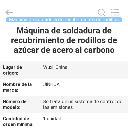
fijación
en
rodillos
de
400
Máquina de soldadura de recubrimiento de rodillos
mm
Supplier.
Copyright
Máquina de soldadura de
HOGAR
©
2020
recubrimiento de rodillos de
-
2025
JINHUA
PRODUCTOS
azúcar de acero al carbono
(QINGDAO)
HARDFACING
TECHNOLOGY
CO.,
LTD..
SOBRE
Lugar de
Wuxi, China
All
Rights
origen:
NOSOTROS
Reserved.
Developed
by
Nombre de la
JINHUA
ECER
marca:
VIAJE
Número de
Se trata de un sistema de control de
DE
modelo:
las emisiones.
LA
Cantidad de
1 unidad
FÁBRICA
orden mínima: