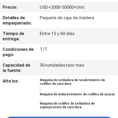
Precio:
USD+2000-50000+Unit
CONTROL
Detalles de
Paquete de caja de madera
DE
empaquetado:
CALIDAD
Tiempo de
Entre 15 y 60 días
entrega:
ÉNTRENOS
Condiciones de
T/T
pago:
EN
CONTACTO
Capacidad de
30+unidades+por mes
la fuente:
CON
Alta luz:
Máquina de soldadura de recubrimiento de
rodillos de cara dura
,
NOTICIAS
Máquina de endurecimiento de rodillos de azúcar
,
Máquina de rodillos de soldadura de
PIDA
superposición de cara dura
UNA