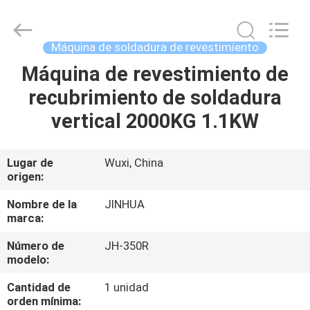
giratoria
de
75
kW
Proveedor.
Máquina de soldadura de revestimiento
Copyright
©
2020
Máquina de revestimiento de
HOGAR
-
2025
recubrimiento de soldadura
JINHUA
(QINGDAO)
HARDFACING
PRODUCTOS
vertical 2000KG 1.1KW
TECHNOLOGY
CO.,
LTD..
All
Rights
SOBRE
Lugar de
Wuxi, China
Reserved.
Developed
origen:
NOSOTROS
by
ECER
Nombre de la
JINHUA
marca:
VIAJE
Número de
JH-350R
DE
modelo:
LA
Cantidad de
1 unidad
FÁBRICA
orden mínima: