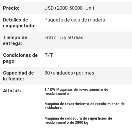
Precio:
USD+2000-50000+Unit
CONTROL
Detalles de
Paquete de caja de madera
DE
empaquetado:
CALIDAD
Tiempo de
Entre 15 y 60 días
entrega:
ÉNTRENOS
Condiciones de
T/T
pago:
EN
CONTACTO
Capacidad de
30+unidades+por mes
la fuente:
CON
Alta luz:
1.1KW Máquinas de revestimiento de
recubrimiento
,
NOTICIAS
Máquina de revestimiento de recubrimiento de
soldadura
,
PIDA
Máquina de soldadura de superficies de
recubrimiento de 2000 kg
UNA